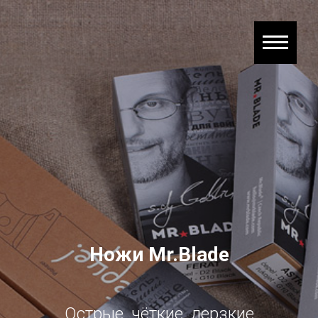
Ножи Mr.Blade
Острые, чёткие, дерзкие