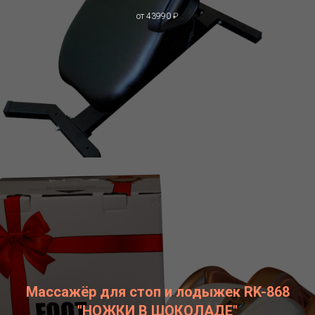
от 43990 ₽
Массажёр для стоп и лодыжек RK-868
"НОЖКИ В ШОКОЛАДЕ"